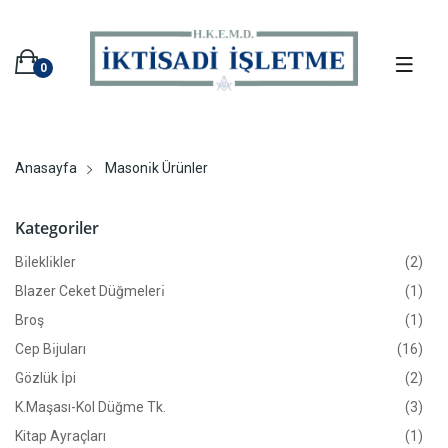
0
Anasayfa
Masonı̇k Ürünler
Kategoriler
Bı̇leklı̇kler
(2)
Blazer Ceket Düğmelerı̇
(1)
Broş
(1)
Cep Bı̇juları
(16)
Gözlük İpi
(2)
K.Maşası-Kol Düğme Tk.
(3)
Kitap Ayraçları
(1)