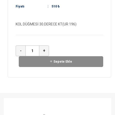
Fiyatı
:
510 ₺
KOL DÜĞMESİ 30.DERECE KT(UR 196)
-
+
Sepete Ekle