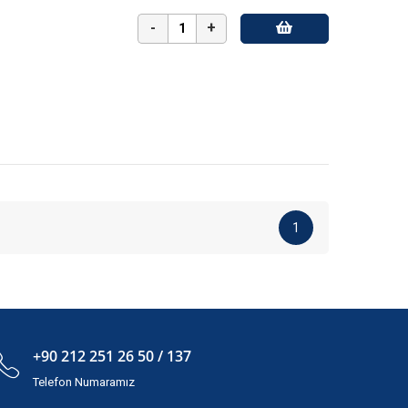
-
+
1
+90 212 251 26 50 / 137
Telefon Numaramız