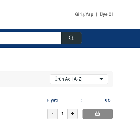
Giriş Yap
|
Üye Ol
Ürün Adı [A-Z]
Fiyatı
:
0 ₺
-
+