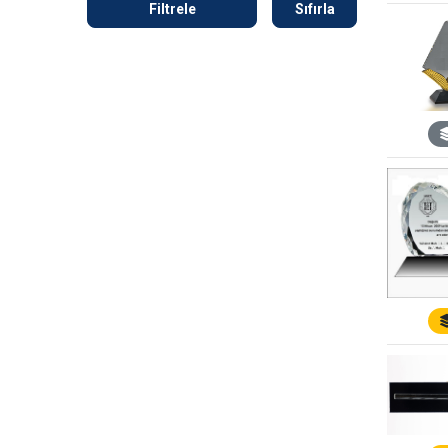
Filtrele
Sıfırla