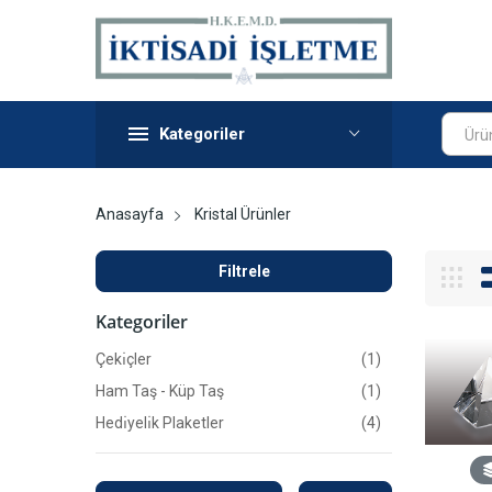
Kategoriler
Ürü
Anasayfa
Kristal Ürünler
Filtrele
Kategoriler
Çekı̇çler
(1)
Ham Taş - Küp Taş
(1)
Hedı̇yelı̇k Plaketler
(4)