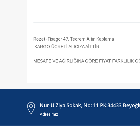
Rozet- Fisagor 47. Teorem Altın Kaplama
KARGO ÜCRETİ ALICIYA AİTTİR.
MESAFE VE AĞIRLIĞINA GÖRE FİYAT FARKLILIK G
Nur-U Ziya Sokak, No: 11 PK:34433 Beyoğlu
Adresimiz