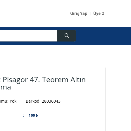
Giriş Yap
|
Üye Ol
 Pisagor 47. Teorem Altın
ama
rumu:
Yok
| Barkod: 28036043
:
100 ₺